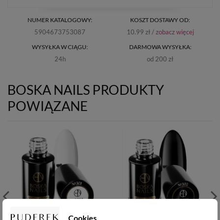
NUMER KATALOGOWY:
KOSZT DOSTAWY OD:
5904673753087
10.99 zł /
zobacz więcej
WYSYŁKA W CIĄGU:
DARMOWA WYSYŁKA:
24h
od 200 zł
BOSKA NAILS PRODUKTY
POWIĄZANE
Cookies