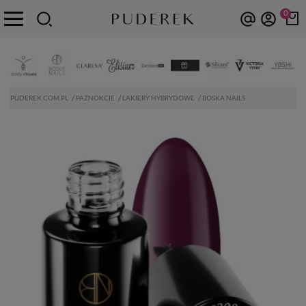
0
PUDEREK.COM.PL
PAZNOKCIE
LAKIERY HYBRYDOWE
BOSKA NAILS