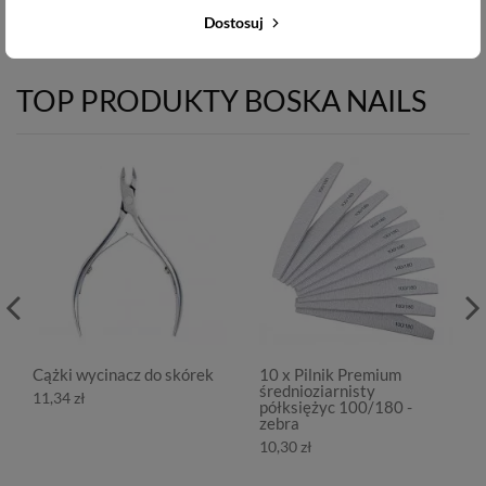
Dostosuj
TOP PRODUKTY BOSKA NAILS
Cążki wycinacz do skórek
10 x Pilnik Premium
średnioziarnisty
11,34 zł
półksiężyc 100/180 -
zebra
10,30 zł