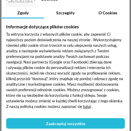
Boska Nails Lakier
Boska Nails Lakier
hybrydowy 301 White
hybrydowy 302 Black Hell
Zgody
Szczegóły
O Cookies
Angel 6 ml
6 ml
19,49 zł
19,49 zł
Informacje dotyczące plików cookies
Ta witryna korzysta z własnych plików cookie, aby zapewnić Ci
OPIS PRODUKTU
najwyższy poziom doświadczenia na naszej stronie . Wykorzystujemy
również pliki cookie stron trzecich w celu ulepszenia naszych usług,
analizy a nastepnie wyświetlania reklam związanych z Twoimi
DOSTAWA I PŁATNOŚĆ
preferencjami na podstawie analizy Twoich zachowań podczas
nawigacji.
Nasi partnerzy (Google oraz Facebook) zbierają dane
i używają plików cookie do personalizacji reklam i mierzenia ich
skuteczności. Jeżeli nie chcesz wyrazić zgody na profilowanie reklam,
Boska Nails Lakier hybrydowy
pozwoli na stworzenie
kliknij przycisk "dostosuj", który znajduje się poniżej i odznacz zgodę na
cudownych stylizacji. Duża paleta kolorów dogodzi nawet
analityczne i marketingowe cookies.
Masz możliwość dostosowania
najbardziej wymagającej klientce. Formuła lakieru idealnie
swoich preferencji odnośnie cookies. Możesz zrezygnować z cookies,
kryje już od 1 warstwy. Specjalnie frezowany pędzelek
które nie są niezbędne do korzystania z funkcji sklepu. Swoje
znacznie skraca czas pracy. Zamknięty w eleganckiej czarnej
ustawienia możesz zmienić w każdej chwili korzystając z tego okienka.
buteleczce, która stanie się ozdobą twojego salonu.
Z naszą polityką cookies możesz zapoznać się
tutaj
.
Dostępny kolor : 308 Purple Solution
Pojemność : 6 ml
Zaakceptuj wszystkie