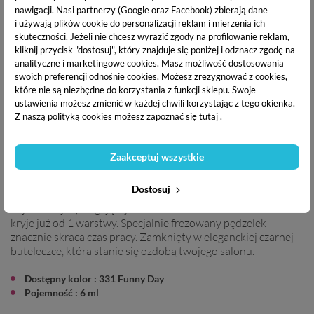
nawigacji.
Nasi partnerzy (Google oraz Facebook) zbierają dane
Boska Nails Lakier
Boska Nails Lakier
i używają plików cookie do personalizacji reklam i mierzenia ich
hybrydowy 301 White
hybrydowy 302 Black Hell
Angel 6 ml
6 ml
skuteczności. Jeżeli nie chcesz wyrazić zgody na profilowanie reklam,
kliknij przycisk "dostosuj", który znajduje się poniżej i odznacz zgodę na
19,49 zł
19,49 zł
analityczne i marketingowe cookies.
Masz możliwość dostosowania
swoich preferencji odnośnie cookies. Możesz zrezygnować z cookies,
OPIS PRODUKTU
które nie są niezbędne do korzystania z funkcji sklepu. Swoje
ustawienia możesz zmienić w każdej chwili korzystając z tego okienka.
Z naszą polityką cookies możesz zapoznać się
tutaj
.
DOSTAWA I PŁATNOŚĆ
Zaakceptuj wszystkie
Boska Nails Lakier hybrydowy
pozwoli na stworzenie
Dostosuj
cudownych stylizacji. Duża paleta kolorów dogodzi nawet
najbardziej wymagającej klientce. Formuła lakieru idealnie
kryje już od 1 warstwy. Specjalnie frezowany pędzelek
znacznie skraca czas pracy. Zamknięty w eleganckiej czarnej
buteleczce, która stanie się ozdobą twojego salonu.
Dostępny kolor : 331 Funny Day
Pojemność : 6 ml