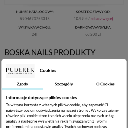
NUMER KATALOGOWY:
KOSZT DOSTAWY OD:
5904673753315
10.99 zł /
zobacz więcej
WYSYŁKA W CIĄGU:
DARMOWA WYSYŁKA:
24h
od 200 zł
BOSKA NAILS PRODUKTY
POWIĄZANE
Cookies
Zgody
Szczegóły
O Cookies
Informacje dotyczące plików cookies
Ta witryna korzysta z własnych plików cookie, aby zapewnić Ci
najwyższy poziom doświadczenia na naszej stronie . Wykorzystujemy
również pliki cookie stron trzecich w celu ulepszenia naszych usług,
analizy a nastepnie wyświetlania reklam związanych z Twoimi
preferencjami na podstawie analizy Twoich zachowań podczas