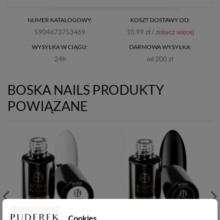
NUMER KATALOGOWY:
KOSZT DOSTAWY OD:
5904673753469
10.99 zł /
zobacz więcej
WYSYŁKA W CIĄGU:
DARMOWA WYSYŁKA:
24h
od 200 zł
BOSKA NAILS PRODUKTY
POWIĄZANE
Cookies