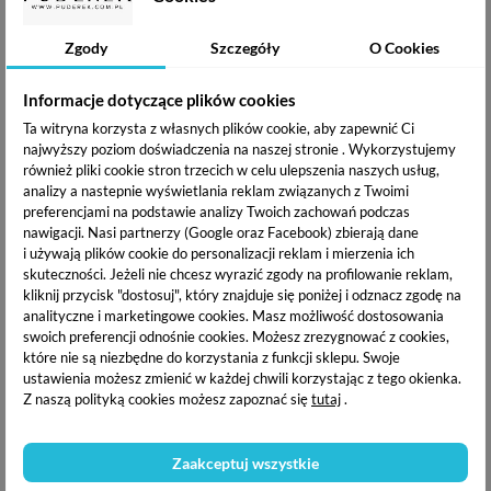
Boska Nails Lakier
Boska Nails Lakier
hybrydowy 301 White
hybrydowy 302 Black Hell
Zgody
Szczegóły
O Cookies
Angel 6 ml
6 ml
19,49 zł
19,49 zł
Informacje dotyczące plików cookies
Ta witryna korzysta z własnych plików cookie, aby zapewnić Ci
OPIS PRODUKTU
najwyższy poziom doświadczenia na naszej stronie . Wykorzystujemy
również pliki cookie stron trzecich w celu ulepszenia naszych usług,
analizy a nastepnie wyświetlania reklam związanych z Twoimi
DOSTAWA I PŁATNOŚĆ
preferencjami na podstawie analizy Twoich zachowań podczas
nawigacji.
Nasi partnerzy (Google oraz Facebook) zbierają dane
i używają plików cookie do personalizacji reklam i mierzenia ich
skuteczności. Jeżeli nie chcesz wyrazić zgody na profilowanie reklam,
Boska Nails Lakier hybrydowy
pozwoli na stworzenie
kliknij przycisk "dostosuj", który znajduje się poniżej i odznacz zgodę na
cudownych stylizacji. Duża paleta kolorów dogodzi nawet
analityczne i marketingowe cookies.
Masz możliwość dostosowania
najbardziej wymagającej klientce. Formuła lakieru idealnie
swoich preferencji odnośnie cookies. Możesz zrezygnować z cookies,
kryje już od 1 warstwy. Specjalnie frezowany pędzelek
które nie są niezbędne do korzystania z funkcji sklepu. Swoje
znacznie skraca czas pracy. Zamknięty w eleganckiej czarnej
ustawienia możesz zmienić w każdej chwili korzystając z tego okienka.
buteleczce, która stanie się ozdobą twojego salonu.
Z naszą polityką cookies możesz zapoznać się
tutaj
.
Dostępny kolor : 346 Anna Maria
Pojemność : 6 ml
Zaakceptuj wszystkie