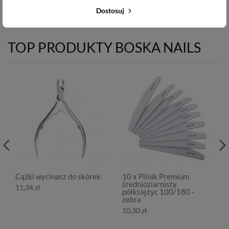
Dostosuj
TOP PRODUKTY BOSKA NAILS
Cążki wycinacz do skórek
10 x Pilnik Premium
średnioziarnisty
11,34 zł
półksiężyc 100/180 -
zebra
10,30 zł