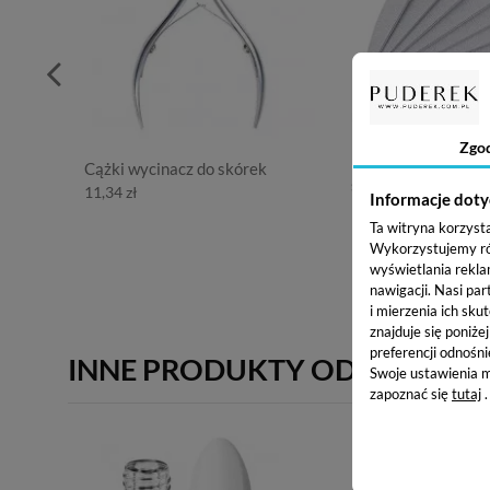
Zgo
Cążki wycinacz do skórek
10 x Pilnik Premiu
średnioziarnisty pó
11,34 zł
Informacje doty
100/180 - zebra
10,30 zł
Ta witryna korzyst
Wykorzystujemy równ
wyświetlania rekla
nawigacji.
Nasi par
i mierzenia ich skut
znajduje się poniże
preferencji odnośni
INNE PRODUKTY OD BOSKA N
Swoje ustawienia m
zapoznać się
tutaj
.