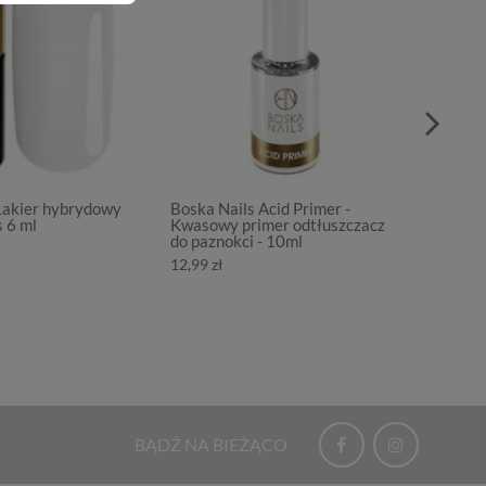
Lakier hybrydowy
Boska Nails Acid Primer -
Boska 
 6 ml
Kwasowy primer odtłuszczacz
hybryd
do paznokci - 10ml
20,99 z
12,99 zł
BĄDŹ NA BIEŻĄCO