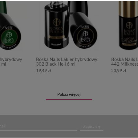
r hybrydowy
Boska Nails Lakier hybrydowy
Boska Nails 
 ml
302 Black Hell 6 ml
442 Milkness
19,49 zł
23,99 zł
Pokaż więcej
Zapisz się