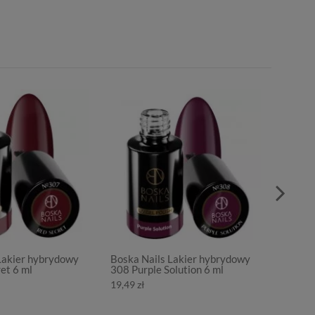
Lakier hybrydowy
Boska Nails Lakier hybrydowy
Boska 
et 6 ml
308 Purple Solution 6 ml
309 Ta
19,49 zł
19,49 z