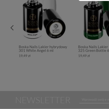
Boska Nails Lakier hybrydowy
Boska Nails Lakie
301 White Angel 6 ml
325 Green Bottle 6
19,49 zł
19,49 zł
NEWSLETTER