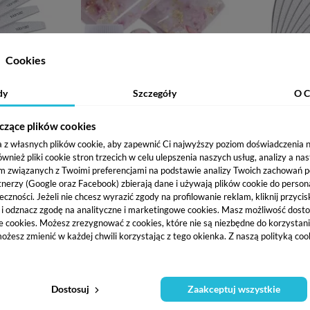
Cookies
dy
Szczegóły
O C
m
Folia Transferowa Efekt
10 x Pilnik 
łksiężyc
Różowego Marmuru 4 cm x 100
średnioziarn
czące plików cookies
cm
- zebra
5,90 zł
9,26 zł
a z własnych plików cookie, aby zapewnić Ci najwyższy poziom doświadczenia na
ież pliki cookie stron trzecich w celu ulepszenia naszych usług, analizy a na
m związanych z Twoimi preferencjami na podstawie analizy Twoich zachowań 
Pokaż więcej
tnerzy (Google oraz Facebook) zbierają dane i używają plików cookie do persona
eczności. Jeżeli nie chcesz wyrazić zgody na profilowanie reklam, kliknij przycis
j i odznacz zgodę na analityczne i marketingowe cookies.
Masz możliwość dosto
e cookies. Możesz zrezygnować z cookies, które nie są niezbędne do korzystania
AILS
ożesz zmienić w każdej chwili korzystając z tego okienka. Z naszą polityką co
Dostosuj
Zaakceptuj wszystkie