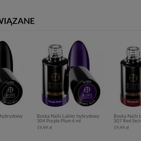
WIĄZANE
r hybrydowy
Boska Nails Lakier hybrydowy
Boska Nails 
l
304 Purple Plum 6 ml
307 Red Secr
19,49 zł
19,49 zł