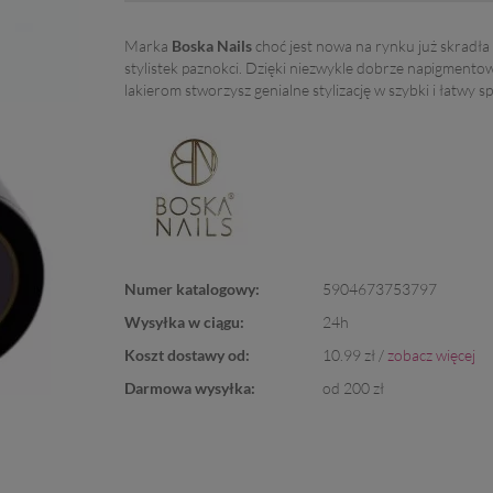
Marka
Boska Nails
choć jest nowa na rynku już skradła
stylistek paznokci. Dzięki niezwykle dobrze napigment
lakierom stworzysz genialne stylizację w szybki i łatwy s
Numer katalogowy:
5904673753797
Wysyłka w ciągu:
24h
Koszt dostawy od:
10.99 zł /
zobacz więcej
Darmowa wysyłka:
od 200 zł