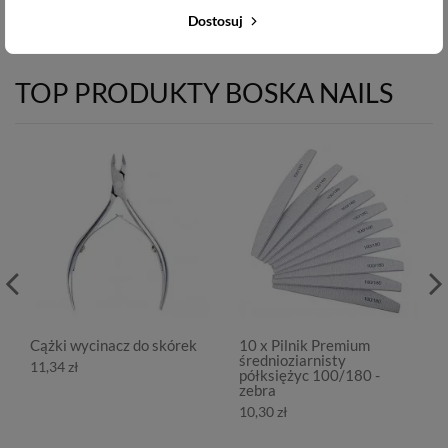
Dostosuj
TOP PRODUKTY BOSKA NAILS
Cążki wycinacz do skórek
10 x Pilnik Premium
średnioziarnisty
11,34 zł
półksiężyc 100/180 -
zebra
10,30 zł