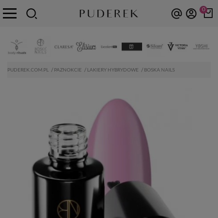
0
PUDEREK.COM.PL
PAZNOKCIE
LAKIERY HYBRYDOWE
BOSKA NAILS