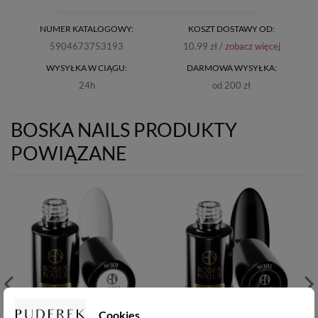
NUMER KATALOGOWY:
KOSZT DOSTAWY OD:
5904673753193
10.99 zł /
zobacz więcej
WYSYŁKA W CIĄGU:
DARMOWA WYSYŁKA:
24h
od 200 zł
BOSKA NAILS PRODUKTY
POWIĄZANE
Cookies