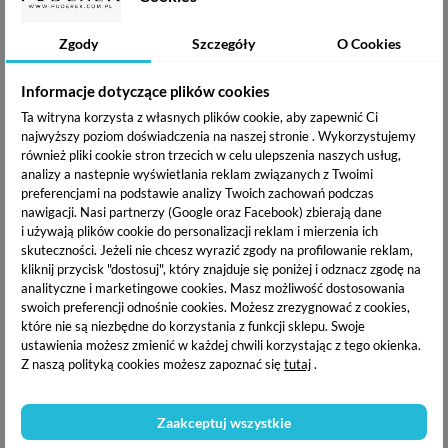
Boska Nails Lakier
Boska Nails Lakier
hybrydowy 301 White
hybrydowy 302 Black Hell
Zgody
Szczegóły
O Cookies
Angel 6 ml
6 ml
19,49 zł
19,49 zł
Informacje dotyczące plików cookies
Ta witryna korzysta z własnych plików cookie, aby zapewnić Ci
OPIS PRODUKTU
najwyższy poziom doświadczenia na naszej stronie . Wykorzystujemy
również pliki cookie stron trzecich w celu ulepszenia naszych usług,
analizy a nastepnie wyświetlania reklam związanych z Twoimi
DOSTAWA I PŁATNOŚĆ
preferencjami na podstawie analizy Twoich zachowań podczas
nawigacji.
Nasi partnerzy (Google oraz Facebook) zbierają dane
i używają plików cookie do personalizacji reklam i mierzenia ich
skuteczności. Jeżeli nie chcesz wyrazić zgody na profilowanie reklam,
Boska Nails Lakier hybrydowy
pozwoli na stworzenie
kliknij przycisk "dostosuj", który znajduje się poniżej i odznacz zgodę na
cudownych stylizacji. Duża paleta kolorów dogodzi nawet
analityczne i marketingowe cookies.
Masz możliwość dostosowania
najbardziej wymagającej klientce. Formuła lakieru idealnie
swoich preferencji odnośnie cookies. Możesz zrezygnować z cookies,
kryje już od 1 warstwy. Specjalnie frezowany pędzelek
które nie są niezbędne do korzystania z funkcji sklepu. Swoje
znacznie skraca czas pracy. Zamknięty w eleganckiej czarnej
ustawienia możesz zmienić w każdej chwili korzystając z tego okienka.
buteleczce, która stanie się ozdobą twojego salonu.
Z naszą polityką cookies możesz zapoznać się
tutaj
.
Dostępny kolor : 319 Pink Pine
Pojemność : 6 ml
Zaakceptuj wszystkie